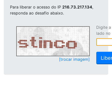
Para liberar o acesso
do IP
216.73.217.134
,
responda ao desafio abaixo.
Digite 
lado no
[trocar imagem]