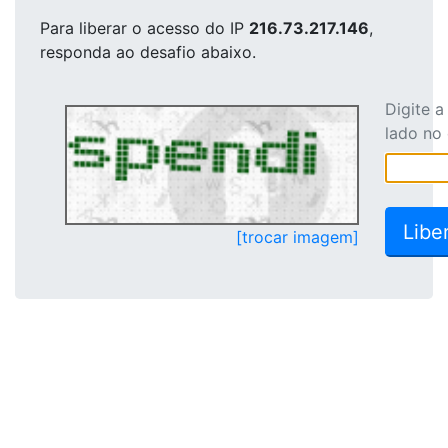
Para liberar o acesso
do IP
216.73.217.146
,
responda ao desafio abaixo.
Digite 
lado no
[trocar imagem]