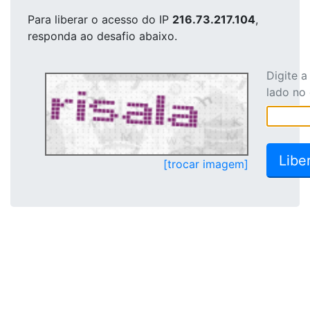
Para liberar o acesso
do IP
216.73.217.104
,
responda ao desafio abaixo.
Digite 
lado no
[trocar imagem]