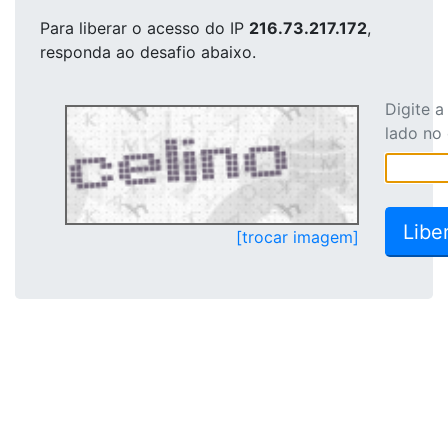
Para liberar o acesso
do IP
216.73.217.172
,
responda ao desafio abaixo.
Digite 
lado no
[trocar imagem]