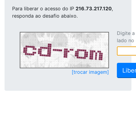
Para liberar o acesso
do IP
216.73.217.120
,
responda ao desafio abaixo.
Digite 
lado no
[trocar imagem]