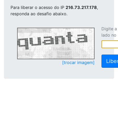
Para liberar o acesso
do IP
216.73.217.178
,
responda ao desafio abaixo.
Digite 
lado no
[trocar imagem]